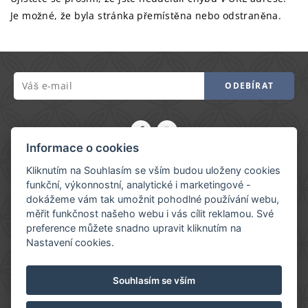
Je možné, že byla stránka přemístěna nebo odstraněna.
ODEBÍRAT
Informace o cookies
My Hotel Apollon
Kliknutím na Souhlasím se vším budou uloženy cookies
+420 222 592 414
funkční, výkonnostní, analytické i marketingové -
dokážeme vám tak umožnit pohodlné používání webu,
+420 773 371 084
měřit funkčnost našeho webu i vás cílit reklamou. Své
reception@hotelapollon.cz
preference můžete snadno upravit kliknutím na
Nastavení cookies.
Hartigova 1086/158
Praha 3 - Žižkov, 13000
Souhlasím se vším
Ubytovací řád