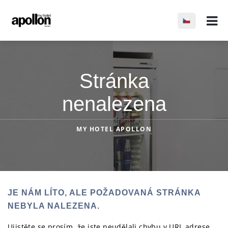
Stránka
nenalezena
MY HOTEL APOLLON
JE NÁM LÍTO, ALE POŽADOVANÁ STRÁNKA
NEBYLA NALEZENA.
Ujistěte se prosím, že jste neudělali chybu v URL adrese.