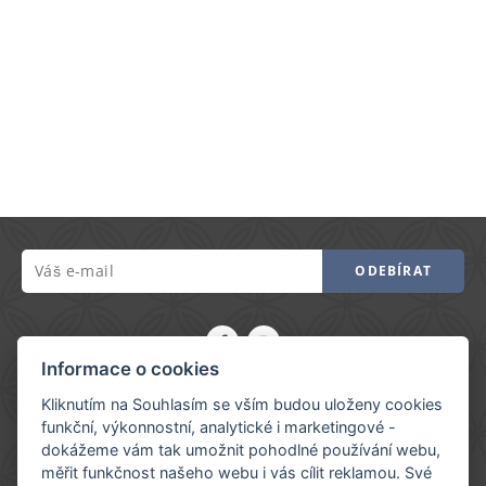
ODEBÍRAT
Informace o cookies
My Hotel Apollon
Kliknutím na Souhlasím se vším budou uloženy cookies
+420 222 592 414
funkční, výkonnostní, analytické i marketingové -
dokážeme vám tak umožnit pohodlné používání webu,
+420 773 371 084
měřit funkčnost našeho webu i vás cílit reklamou. Své
reception@hotelapollon.cz