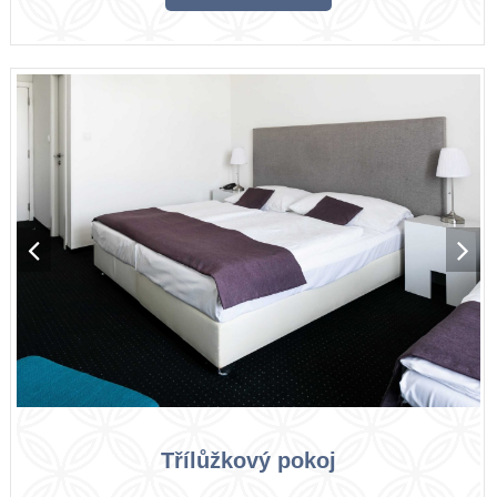
Třílůžkový pokoj