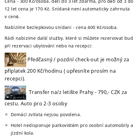
Cena - 300 Kč/osoba, děti do 3 let zdarma, pro děti od 3 do
12 let cena je 170 Kč. Snídaně není automaticky zahrnuta
v ceně.
Nabízíme bezlepkovou snídani - cena 400 Kč/osoba.
Rádi nabizime další služby, které si můžete rezervovat bud
při rezervaci ubytování nebo na recepci:
Předčasný / pozdní check-out je možný za
příplatek 200 Kč/hodinu ( upřesníte prosím na
recepci).
Transfer na/z letište Prahy - 790,- CZK za
cestu. Auto pro 2-3 osoby
Domácí zvířata nejsou povolena.
Hotel nedisponuje parkovištěm pro osobní automobily a
jízdní kola.