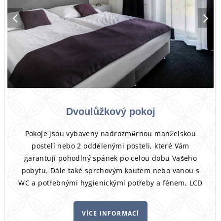
Dvoulůžkový pokoj
Pokoje jsou vybaveny nadrozměrnou manželskou
postelí nebo 2 oddělenými posteli, které Vám
garantují pohodlný spánek po celou dobu Vašeho
pobytu. Dále také sprchovým koutem nebo vanou s
WC a potřebnými hygienickými potřeby a fénem, LCD
televizí, bezplatným připojením k Wi-Fi, klimatizací a
telefonem. Některé z pokojů jsou vybaveny
VÍCE INFORMACÍ
balkónem.