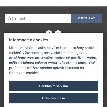
ODEBÍRAT
Informace o cookies
My Hotel Apollon
Kliknutím na Souhlasím se vším budou uloženy cookies
+420 222 592 414
funkční, výkonnostní, analytické i marketingové -
dokážeme vám tak umožnit pohodlné používání webu,
+420 773 371 084
měřit funkčnost našeho webu i vás cílit reklamou. Své
reception@hotelapollon.cz
preference můžete snadno upravit kliknutím na
Nastavení cookies.
Hartigova 1086/158
Praha 3 - Žižkov, 13000
Souhlasím se vším
Ubytovací řád
Odmítnout vše