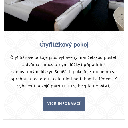
Čtyřlůžkový pokoj
Čtyřlůžkové pokoje jsou vybaveny manželskou postelí
a dvěma samostatnými lůžky ( případně 4
samostatnými lůžky). Součástí pokojů je koupelna se
sprchou a toaletou, toaletními potřebami a fénem. K
vybavení pokojů patří LCD TV, bezplatné Wi-Fi,
klimatizace a telefon. Některé pokoje mají balkon.
VÍCE INFORMACÍ